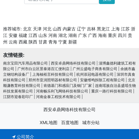
推荐城市:
北京
天津
河北
山西
内蒙古
辽宁
吉林
黑龙江
上海
江苏
浙
江
安徽
福建
江西
山东
河南
湖北
湖南
广东
广西
海南
重庆
四川
贵
州
云南
西藏
陕西
甘肃
青海
宁夏
新疆
友情链接:
南京宝田汽车用品有限公司
|
西安卓鼎网络科技有限公司
|
淄博鑫德利建筑工程有
限公司
|
广州市白云区景泰港百汇便利店
|
广州云盛电子商务有限公司
|
余姚市鑫
立钢结构设备厂
|
上海柚裕言科技有限公司
|
杭州添冠电器有限公司
|
深圳市真食
科技有限公司
|
郑州市亚润照明器材有限公司
|
安徽维鸣拆除工程有限公司
|
北京
顺谦教育科技有限公司
|
肯德基门和感应门及铜门厂家
|
连南瑶族自治县盛瑶生物
科技发展有限公司
|
河南畅乐利飞网络科技有限公司
|
重庆一路行科技有限公司
|
江阴市迎春彩印厂
|
河南金泰工程技术有限公司
|
西安卓鼎网络科技有限公司
XML地图
百度地图
城市分站
公司简介