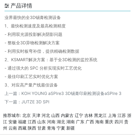
产品详情
业界最快的全3D锡膏检测设备
1、最快检测速度及最高检测精度
- 利用双光源投影解决阴影问题
- 整板全3D异物检测解决方案
- 利用实时板弯补偿，提供精确检测数据
2、KSMART解决方案：基于全3D检测的监控系统
- 通过强大的 SPC 分析实现实时工艺优化
- 最佳印刷工艺实时优化方案
3、对应高产量产线最佳设备
上一篇：
KOH YOUNG aSPIre3 3D锡膏印刷检测设备aSPIre 3
下一篇：
JUTZE 3D SPI
推荐城市:
北京
天津
河北
山西
内蒙古
辽宁
吉林
黑龙江
上海
江苏
浙
江
安徽
福建
江西
山东
河南
湖北
湖南
广东
广西
海南
重庆
四川
贵
州
云南
西藏
陕西
甘肃
青海
宁夏
新疆