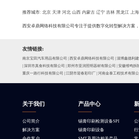
推荐城市:
北京
天津
河北
山西
内蒙古
辽宁
吉林
黑龙江
上海
西安卓鼎网络科技有限公司专注于提供数字化转型解决方案
友情链接:
南京宝田汽车用品有限公司
|
西安卓鼎网络科技有限公司
|
淄博鑫德利建
|
深圳市真食科技有限公司
|
郑州市亚润照明器材有限公司
|
安徽维鸣拆
重庆一路行科技有限公司
|
江阴市迎春彩印厂
|
河南金泰工程技术有限公
关于我们
产品中心
公司简介
锡膏印刷检测设备SPI
公
解决方案
锡膏印刷设备
行
合作客户
SMT及周边相关产品
常