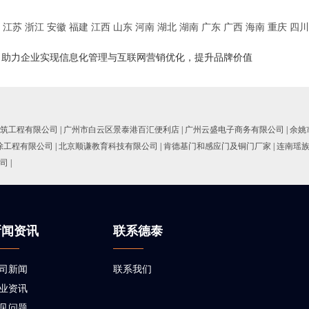
江苏
浙江
安徽
福建
江西
山东
河南
湖北
湖南
广东
广西
海南
重庆
四川
，助力企业实现信息化管理与互联网营销优化，提升品牌价值
筑工程有限公司
|
广州市白云区景泰港百汇便利店
|
广州云盛电子商务有限公司
|
余姚
除工程有限公司
|
北京顺谦教育科技有限公司
|
肯德基门和感应门及铜门厂家
|
连南瑶
司
|
新闻资讯
联系德泰
司新闻
联系我们
业资讯
见问题